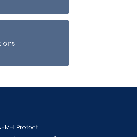
tions
A-M-I Protect