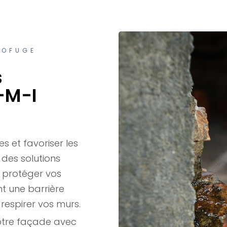
ROFUGE
s
-M-I
s et favoriser les
 des solutions
 protéger vos
nt une barrière
 respirer vos murs.
 votre façade avec