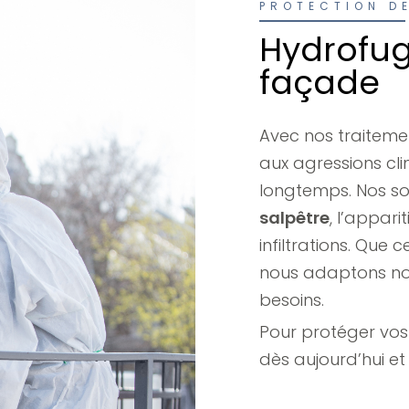
PROTECTION D
Hydrofug
façade
Avec nos traiteme
aux agressions cli
longtemps. Nos so
salpêtre
, l’appari
infiltrations. Que 
nous adaptons no
besoins.
Pour protéger vos
dès aujourd’hui et