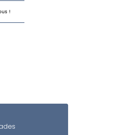
us !
çades